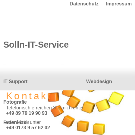
Datenschutz
Impressum
Solln-IT-Service
IT-Support
Webdesign
Kontakt
Fotografie
3D Design
Telefonisch erreichen Sie mich unter
+49 89 79 19 90 93
oder Mobil unter
Referenzen
Kontakt
+49 0173 9 57 62 02